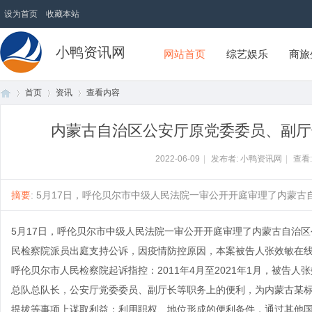
设为首页
收藏本站
小鸭资讯网
网站首页
综艺娱乐
商旅
首页
资讯
查看内容
内蒙古自治区公安厅原党委委员、副厅
首
›
›
›
2022-06-09
|
发布者: 小鸭资讯网
|
查看
摘要
: 5月17日，呼伦贝尔市中级人民法院一审公开开庭审理了内蒙古自
5月17日，呼伦贝尔市中级人民法院一审公开开庭审理了内蒙古自治
民检察院派员出庭支持公诉，因疫情防控原因，本案被告人张效敏在
呼伦贝尔市人民检察院起诉指控：2011年4月至2021年1月，被告
总队总队长，公安厅党委委员、副厅长等职务上的便利，为内蒙古某
页
提拔等事项上谋取利益：利用职权、地位形成的便利条件，通过其他