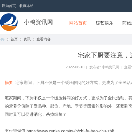
设为首页
收藏本站
小鸭资讯网
网站首页
综艺娱乐
商旅
首页
资讯
查看内容
宅家下厨要注意，这
首
›
›
›
2022-06-10
|
发布者: 小鸭资讯网
|
查看
摘要
: 宅家期间，下厨不仅是一个缓压解闷的好方式，更成为了全民活动。
宅家期间，下厨不仅是一个缓压解闷的好方式，更成为了全民活动。
的营养价值除了受品种、部位、产地、季节等因素的影响外，还受到
同时又可以促进消化，杀掉细菌？
页
支付寶儲值
https://www.cvpka.com/tw/p/zhi-fu-bao-chu-zhi/