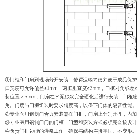
①门框和门扇到现场分开安装，使得运输简便并便于成品保护。门
口宽度可允许偏差±1mm，两框垂直度≤2mm，门框对角线差
装位置＜5mm，门扇在水泥砂浆完全硬化后进行安装。门框密
角。门扇与门框组装时要求精度高，以保证门体的隔音性能。
②专业医用钢制门合页安装需在门框，门扇上分别开孔，内加
③专业医用钢制门门的门框，门型和安装方式必须完全按设计
④负责门框边缝的灌浆工作，确保与结构连接牢固、不变形。