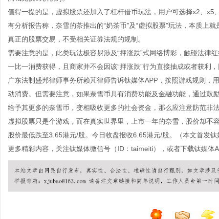
值得一提的是，虚拟股票还加入了杠杆借币玩法，用户可选择x2、x5、
有分析报告称，奈雪的茶推出的“奶茶币”及“虚拟股票”玩法，本质上就
真正的股票交易，不受相关证券法规的规制。
需要注意的是，此类玩法极容易涉及“押涨跌”式网络博彩，触碰法律红
一比一消费获得，且商家并不会因该“押涨跌”行为直接抽成或者获利
广东法制盛邦律师事务所赖芃律师告诉钛媒体APP，按照游戏规则，
动消费。但需要注意，如果奈雪币具有消费功能及金融功能，通过鼓
给予其更多的奈雪币，变相吸收更多的社会资金，那么应注意防范非
虚拟股票只是个游戏，而在真实世界里，上市一年的奈雪，股价却不容乐观
股价最低跌至3.65港元/股。今日收盘报收6.65港元/股。（本文首发钛
更多精彩内容，关注钛媒体微信号（ID：taimeiti），或者下载钛媒体A