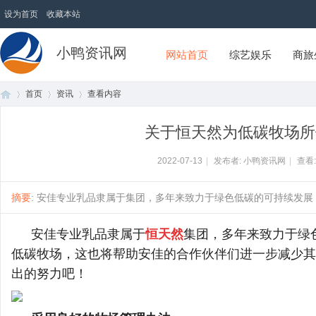
设为首页
收藏本站
小鸭资讯网
网站首页
综艺娱乐
商旅
首页
资讯
查看内容
关于恒天然为低碳牧场所
首
›
›
›
2022-07-13
|
发布者: 小鸭资讯网
|
查看
摘要
: 安佳专业乳品隶属于集团，多年来致力于绿色低碳的可持续发展，不
安佳专业乳品隶属于
恒天然
集团，多年来致力于
绿
低碳牧场，这也将帮助
安佳
的
合作伙伴
们进一步减少其
出的努力吧
！
页