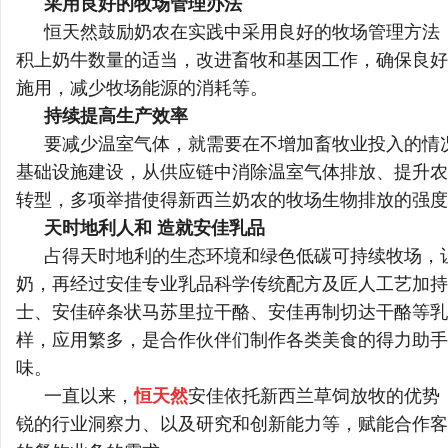
采用良好的牧场管理办法
恒天然鼓励奶农在实践中采用良好的牧场管理方法
积上奶牛数量的适当，改进畜牧和基因工作，确保良好
施用，减少牧场能源的消耗等。
持续提高生产效率
要减少温室气体，就需要在不增加畜牧业投入的情
基础设施建设，从供应链中消除温室气体排放、提升农
转型，多项举措使得新西兰奶农的牧场生物排放的强度
天时地利人和
造就安佳乳品
占得天时地利的生态环境和绿色低碳可持续牧场，
奶，再经过安佳专业乳品科学传统配方及匠人工艺加持
士、安佳碎条状马苏里拉干酪、安佳再制切达干酪等乳
样，应用繁多，是
合作伙伴们
制作各类美食的得力助手
味。
一直以来，
恒天然
安佳依托新西兰草饲放牧的优势
锐的行业洞察力、以及研究和创新能力等，赋能合作客