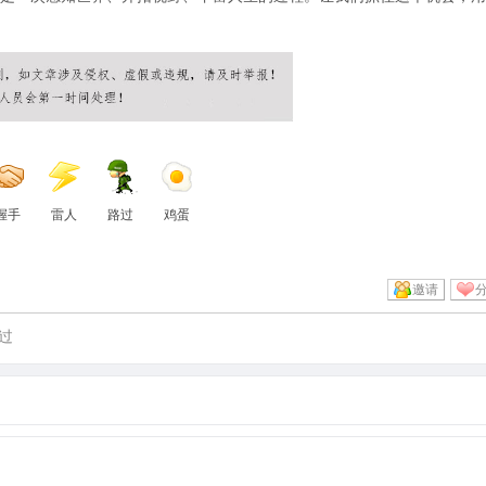
握手
雷人
路过
鸡蛋
邀请
过