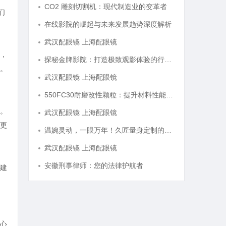
CO2 雕刻切割机：现代制造业的变革者
们
在线影院的崛起与未来发展趋势深度解析
武汉配眼镜 上海配眼镜
，
探秘金牌影院：打造极致观影体验的行业先锋
。
武汉配眼镜 上海配眼镜
550FC30耐磨改性颗粒：提升材料性能的新选择
。
武汉配眼镜 上海配眼镜
更
温婉灵动，一眼万年！久匠量身定制的眉眼唇，才是你整张脸的点睛之笔！淡颜系女生的气质加分项
武汉配眼镜 上海配眼镜
安徽刑事律师：您的法律护航者
建
心