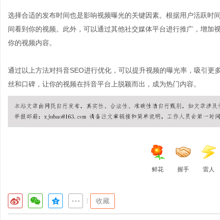
选择合适的发布时间也是影响视频曝光的关键因素。根据用户活跃时
间看到你的视频。此外，可以通过其他社交媒体平台进行推广，增加
你的视频内容。
通过以上方法对抖音SEO进行优化，可以提升视频的曝光率，吸引更
丝和口碑，让你的视频在抖音平台上脱颖而出，成为热门内容。
鲜花
握手
雷人
|
收藏