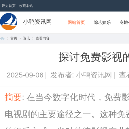
设为首页
收藏本站
小鸭资讯网
网站首页
综艺娱乐
商旅
首页
资讯
查看内容
探讨免费影视
首
›
›
›
2025-09-06
|
发布者: 小鸭资讯网
|
查
摘要
: 在当今数字化时代，免费
电视剧的主要途径之一。这种免
页