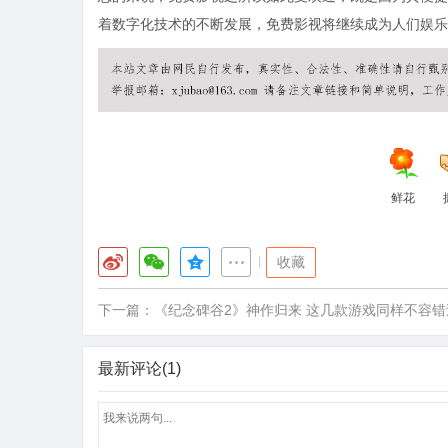
着数字化技术的不断发展，免费影视将继续成为人们娱乐
鲜花
|
收藏
下一篇：
《纪念碑谷2》神作归来 这几款游戏同样不容错
最新评论(1)