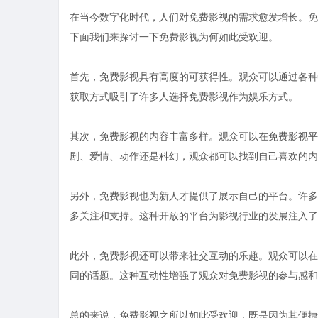
在当今数字化时代，人们对免费影视的需求愈发增长。免
下面我们来探讨一下免费影视为何如此受欢迎。
首先，免费影视具有高度的可获得性。观众可以通过各种
获取方式吸引了许多人选择免费影视作为娱乐方式。
其次，免费影视的内容丰富多样。观众可以在免费影视平
剧、爱情、动作还是科幻，观众都可以找到自己喜欢的内
另外，免费影视也为新人才提供了展示自己的平台。许多
多关注和支持。这种开放的平台为影视行业的发展注入了
此外，免费影视还可以带来社交互动的乐趣。观众可以在
同的话题。这种互动性增强了观众对免费影视的参与感和
总的来说，免费影视之所以如此受欢迎，既是因为其便捷