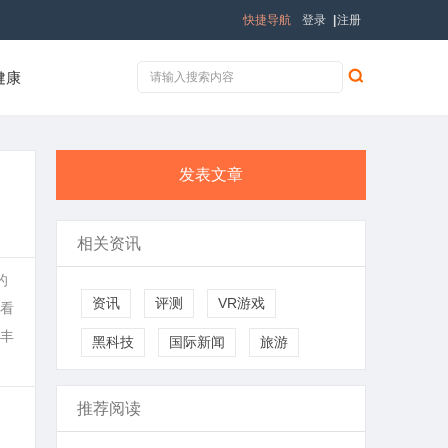
快捷导航
登录
|
注册
健康
发表文章
相关资讯
的
资讯
评测
VR游戏
看
丰
黑科技
国际新闻
旅游
推荐阅读