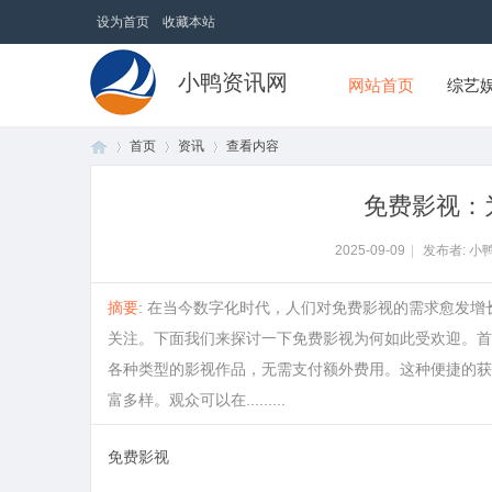
设为首页
收藏本站
小鸭资讯网
网站首页
综艺
首页
资讯
查看内容
免费影视：
首
›
›
›
2025-09-09
|
发布者: 小
摘要
: 在当今数字化时代，人们对免费影视的需求愈发
关注。下面我们来探讨一下免费影视为何如此受欢迎。首
各种类型的影视作品，无需支付额外费用。这种便捷的获
富多样。观众可以在.........
免费影视
页