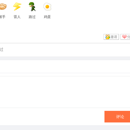
握手
雷人
路过
鸡蛋
邀请
过
评论