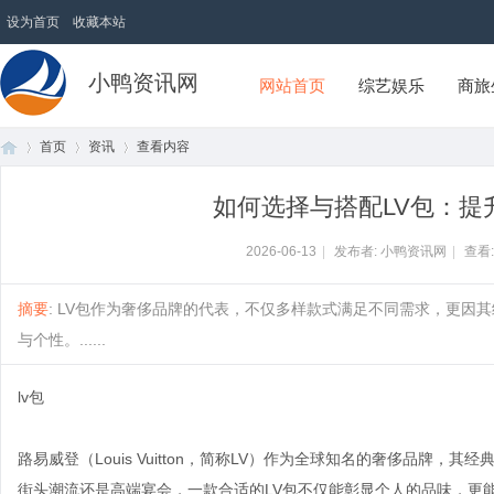
设为首页
收藏本站
小鸭资讯网
网站首页
综艺娱乐
商旅
首页
资讯
查看内容
如何选择与搭配LV包：提
首
›
›
›
2026-06-13
|
发布者: 小鸭资讯网
|
查看
摘要
: LV包作为奢侈品牌的代表，不仅多样款式满足不同需求，更因
与个性。......
lv包
路易威登（Louis Vuitton，简称LV）作为全球知名的奢侈品牌
页
街头潮流还是高端宴会，一款合适的LV包不仅能彰显个人的品味，更