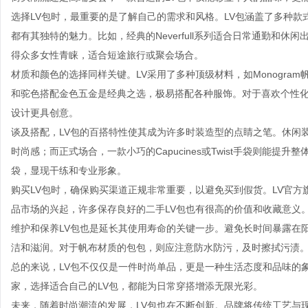
选择LV包时，最重要的是了解自己的需求和风格。LV包涵盖了多种
都有其独特的魅力。比如，经典的Neverfull系列适合日常通勤和休
得众多女性青睐，适合短途旅行或聚会场合。
材质和颜色的选择同样关键。LV采用了多种顶级材料，如Monogram
和驼色搭配金色五金是经典之选，极易搭配各种服饰。对于喜欢个性
设计更具创意。
谈及搭配，LV包的百搭特性使其成为许多时装造型的点睛之笔。休闲装扮中
时尚感；而正式场合，一款小巧的Capucines或Twist手袋则能
袋，显现干练和专业形象。
购买LV包时，确保购买渠道正规非常重要，以避免买到假货。LV官
品市场的兴起，许多保存良好的二手LV包也有很高的价值和收藏意义
维护和保养LV包也是延长其使用寿命的关键一步。避免长时间暴露在
洁和滋润。对于帆布材质的包包，则应注意防水防污，及时擦拭污渍
总的来说，LV包不仅仅是一件时尚单品，更是一种生活态度和品味的
家，选择适合自己的LV包，都能为日常穿搭增添无限光彩。
未来，随着时尚潮流的发展，LV包也在不断创新。品牌将传统工艺与