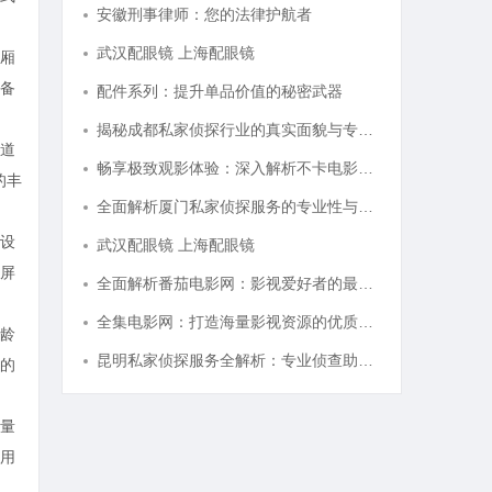
安徽刑事律师：您的法律护航者
武汉配眼镜 上海配眼镜
厢
备
配件系列：提升单品价值的秘密武器
揭秘成都私家侦探行业的真实面貌与专业服务
道
畅享极致观影体验：深入解析不卡电影网的独特优势与发展前景
的丰
全面解析厦门私家侦探服务的专业性与应用场景
设
武汉配眼镜 上海配眼镜
屏
全面解析番茄电影网：影视爱好者的最佳资源站
全集电影网：打造海量影视资源的优质观影平台
龄
昆明私家侦探服务全解析：专业侦查助您解决疑难问题
的
量
用