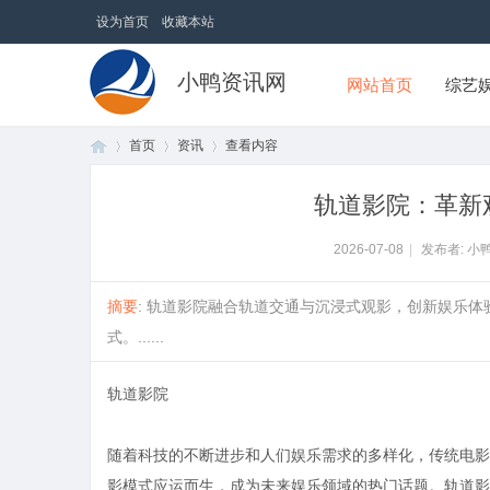
设为首页
收藏本站
小鸭资讯网
网站首页
综艺
首页
资讯
查看内容
轨道影院：革新
首
›
›
›
2026-07-08
|
发布者: 小
摘要
: 轨道影院融合轨道交通与沉浸式观影，创新娱乐
式。......
轨道影院
随着科技的不断进步和人们娱乐需求的多样化，传统电影
页
影模式应运而生，成为未来娱乐领域的热门话题。轨道影