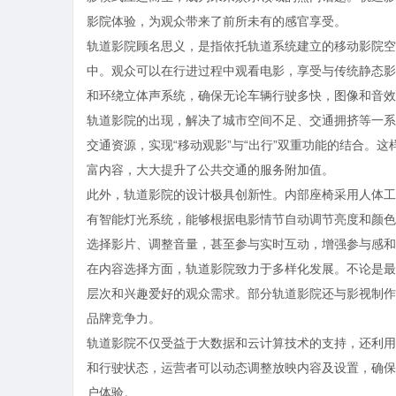
影院体验，为观众带来了前所未有的感官享受。
轨道影院顾名思义，是指依托轨道系统建立的移动影院空
中。观众可以在行进过程中观看电影，享受与传统静态影
和环绕立体声系统，确保无论车辆行驶多快，图像和音效
轨道影院的出现，解决了城市空间不足、交通拥挤等一系
交通资源，实现“移动观影”与“出行”双重功能的结合。
富内容，大大提升了公共交通的服务附加值。
此外，轨道影院的设计极具创新性。内部座椅采用人体工
有智能灯光系统，能够根据电影情节自动调节亮度和颜色
选择影片、调整音量，甚至参与实时互动，增强参与感和
在内容选择方面，轨道影院致力于多样化发展。不论是最
层次和兴趣爱好的观众需求。部分轨道影院还与影视制作
品牌竞争力。
轨道影院不仅受益于大数据和云计算技术的支持，还利用
和行驶状态，运营者可以动态调整放映内容及设置，确保
户体验。