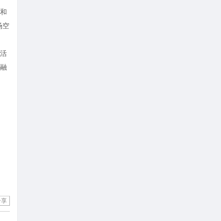
和
场空
活
融
分享