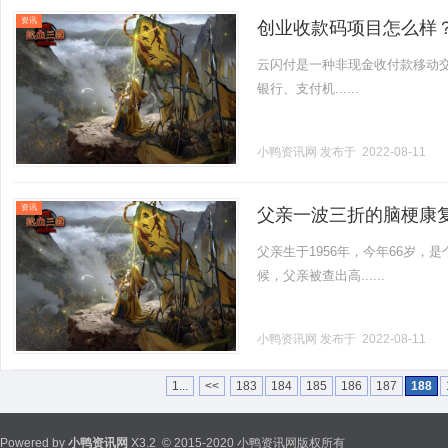
资讯
创业收款码项目怎么样
云闪付是一种非现金收付款移动
银行、支付机......
小鸭资讯网
发布于 2022-08-11
资讯
父亲一波三折的脑梗康
父亲生于1956年，今年66岁
候，父亲被查出高......
小鸭资讯网
发布于 2022-08-11
1...
<<
183
184
185
186
187
188
Powered by
小鸭资讯网
X3.2
© 2015-2020 小鸭资讯网版权所有