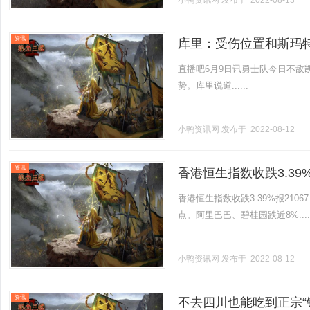
小鸭资讯网
发布于 2022-08-13
资讯
库里：受伤位置和斯玛
直播吧6月9日讯勇士队今日不敌
势。库里说道......
小鸭资讯网
发布于 2022-08-12
资讯
香港恒生指数收跌3.39%
香港恒生指数收跌3.39%报21067
点。阿里巴巴、碧桂园跌近8%.....
小鸭资讯网
发布于 2022-08-12
资讯
不去四川也能吃到正宗“