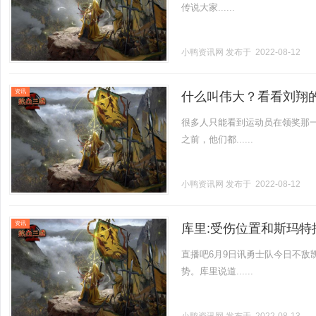
传说大家......
小鸭资讯网
发布于 2022-08-12
资讯
什么叫伟大？看看刘翔
很多人只能看到运动员在领奖那
之前，他们都......
小鸭资讯网
发布于 2022-08-12
资讯
库里:受伤位置和斯玛特
直播吧6月9日讯勇士队今日不敌
势。库里说道......