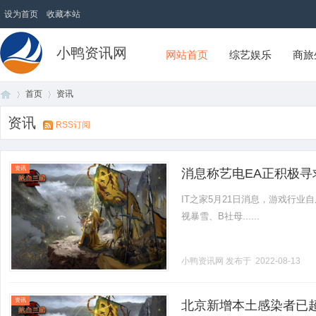
设为首页
收藏本站
小鸭资讯网
网站首页
综艺娱乐
商旅
首页
资讯
资讯
RSS订阅
首
›
›
资讯
消息称艺电EA正积极
IT之家5月21日消息，游戏行
视暴雪、B社母......
小鸭资讯网
发布于 2022-08-13
页
资讯
北京新增本土感染者已超