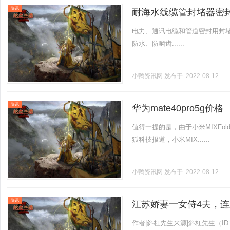
资讯
耐海水线缆管封堵器密
电力、通讯电缆和管道密封用封
防水、防啮齿......
小鸭资讯网
发布于 2022-08-12
资讯
华为mate40pro5g价格
值得一提的是，由于小米MIXFo
狐科技报道，小米MIX......
小鸭资讯网
发布于 2022-08-12
资讯
江苏娇妻一女侍4夫，
作者|斜杠先生来源|斜杠先生（ID