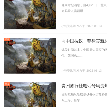
健康时报消息，自4月28日，北
为风险人员新增......
小鸭资讯网
发布于 2022-08-13
资讯
向中国抗议！菲律宾新
近段时间以来，中国周边国家的
代，韩国总......
小鸭资讯网
发布于 2022-08-13
资讯
贵州旅行社电话号码贵
贵阳吃喝玩攻略提供餐饮街盐务
粮王等。新华......