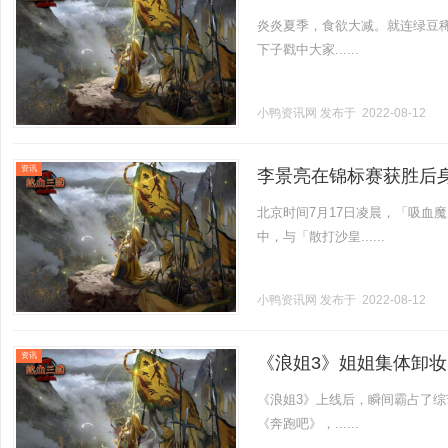
味！
炎炎夏季，食欲大减。就连绿豆
下子戳中大家......
小鸭资讯网
发布于 2022-08-12
资讯
李景亮在锦标赛获胜后
北京时间7月17日凌晨，「吸血
中，与「散打沙皇......
小鸭资讯网
发布于 2022-08-12
资讯
《浪姐3》姐姐集体卸
《浪姐3》上线后，瞬间霸占了
《奔跑吧》，......