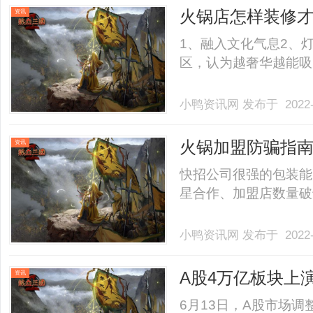
火锅店怎样装修
资讯
1、融入文化气息2、
区，认为越奢华越能吸引消
小鸭资讯网
发布于 2022-
火锅加盟防骗指
资讯
快招公司很强的包装能
星合作、加盟店数量破千等
小鸭资讯网
发布于 2022-
A股4万亿板块上演
资讯
6月13日，A股市场