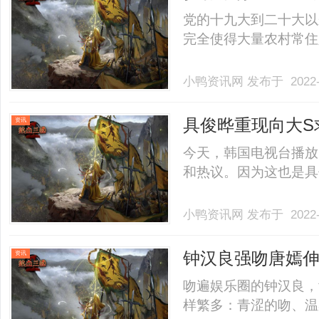
党的十九大到二十大以
完全使得大量农村常住人口
小鸭资讯网
发布于 2022-
具俊晔重现向大S
资讯
每天缠着大S
今天，韩国电视台播放
和热议。因为这也是具俊晔
小鸭资讯网
发布于 2022-
钟汉良强吻唐嫣
资讯
吻遍娱乐圈的钟汉良，
样繁多：青涩的吻、温柔的