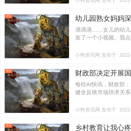
小鸭资讯网
发布于 2022-
幼儿园熟女妈妈
资讯
快来帮帮我
滴滴滴……女儿的幼儿
发了一个小视频。我点开一
小鸭资讯网
发布于 2022-
财政部决定开展
资讯
每经AI快讯，财政部
健全反映市场供求关系的国
小鸭资讯网
发布于 2022-
乡村教育让我心
资讯