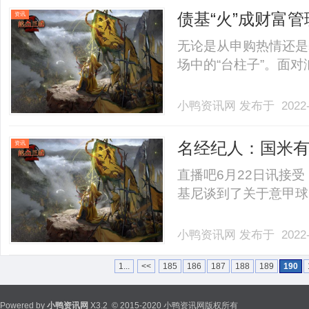
债基“火”成财富管
资讯
限购
无论是从申购热情还是
场中的“台柱子”。面对汹
小鸭资讯网
发布于 2022-
名经纪人：国米
资讯
引进迪巴拉
直播吧6月22日讯接
基尼谈到了关于意甲球队购
小鸭资讯网
发布于 2022-
1...
<<
185
186
187
188
189
190
Powered by
小鸭资讯网
X3.2
© 2015-2020 小鸭资讯网版权所有