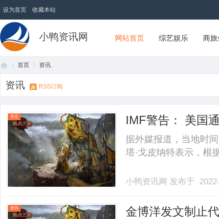
设为首页
收藏本站
小鸭资讯网
网站首页
综艺娱乐
商旅
首页
资讯
资讯
RSS订阅
首
›
›
IMF警告： 美
资讯
据外媒报道，当地时间6
塔·戈皮纳特表示，根据目
小鸭资讯网
发布于 2022-
页
金博洋发文制止代
资讯