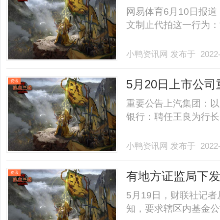
网易体育6月10日报
文制止代拍这一行为：“感
小鸭资讯网
发布于 2022-
5月20日上市公
资讯
行长
重要公告上汽集团：以1
银行：聘任王良为行长中交
小鸭资讯网
发布于 2022-
有地方证监局下发
资讯
机制落实方案
5月19日，财联社记
知，要求辖区内基金公司在