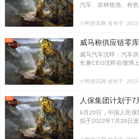
汽车、农林牧渔、有色金属
小鸭资讯网
发布于 2022-
威马称供应链零库
资讯
聘
威马汽车沈晖：汽车供
长兼CEO沈晖在微博上谈
小鸭资讯网
发布于 2022-
人保集团计划于7月
资讯
6月20日，中国人民
拟于2022年7月29日派