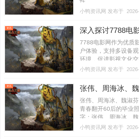
性。......
小鸭资讯网
发布于 2026-
深入探讨7788
资讯
7788电影网作为优
户体验，支持多设备观
环境，促进影视文化交流。.
小鸭资讯网
发布于 2026-
张伟、周海冰、
资讯
承包了60后的青
张伟、周海冰、魏淑芬
青春翻开60后的毕业
字：张伟、周海冰、魏
是厂里的工友，是隔壁
小鸭资讯网
发布于 2026-
来说，这些名字就像一