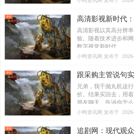
小鸭资讯网
发布于 2026-
高清影视新时代
资讯
高清影视以其高分辨率
验。随着技术进步和网
数字视觉新时代。......
小鸭资讯网
发布于 2026-
跟采购主管说句
资讯
兄弟，我干抛丸机这行
价。结果买回去，用着
朋友聊天，告诉你怎么
生产厂家别听网上吹得
小鸭资讯网
发布于 2026-
有工厂。你问他能不能
的是踏实。真厂家，有
追剧网：现代观
资讯