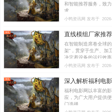
和智能推荐服务，致力
求。......
小鸭资讯网
发布于 2026-
直线模组厂家推
资讯
的标杆力量
在智能制造席卷全球的
架”，贯穿于生产、加
决定着设备的运行效率
微米级组装，到重型设
小鸭资讯网
发布于 2026-
端仪器的精准定位，不
有着截然不同的需求，而选
深入解析福利电
资讯
南
福利电影网以丰富的影
应，为广大用户提供便
门选择。......