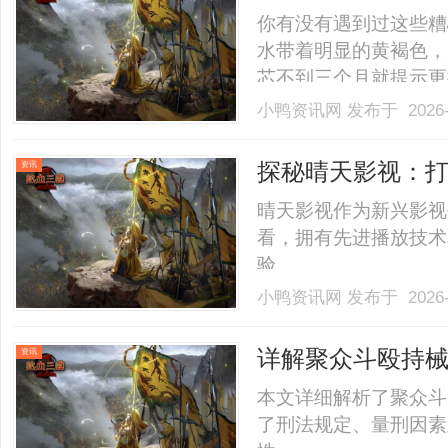
决方案
你有没有遇到过这些糟
水带着明显的黄褐色，
芯不到三个月就提示更
器，出水越来越小，找
小鸭资讯网
发布于 2026-
块；农村自建房抽井水
堵了出水孔；开餐馆做
探秘晴天影视：
资讯
像.........
晴天影视作为新兴影视
看，拥有先进播放技术
验。......
小鸭资讯网
发布于 2026-
详解聚众斗殴持
资讯
本文详细解析了聚众斗
了刑法规定、量刑因素