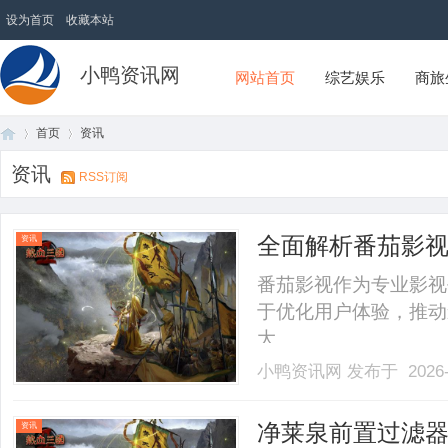
设为首页
收藏本站
小鸭资讯网
网站首页
综艺娱乐
商旅
首页
资讯
资讯
RSS订阅
首
›
›
全面解析番茄影
资讯
番茄影视作为专业影视
于优化用户体验，推动
大。......
小鸭资讯网
发布于 2026-
页
净莱泉前置过滤
资讯