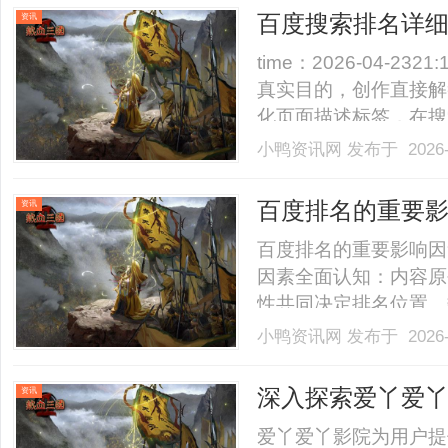
然清贫却热气腾腾的年代。
百度搜索排名详
资讯
time：2026-04-23
真实目的，创作直接解
化页面描述标签，在搜
率。点击反馈：用户点
小鸭资讯网
发布于 2026-
并影响后续排名。地域
标注与地域关键词，提升区域
百度排名的重要
资讯
百度排名的重要影响因素time
因素全面认知：内容原
性共同决定排名位置。
键词排名变化，每周记
小鸭资讯网
发布于 2026-
科学：排名下降时依次
新，定位核心原因。波动应对策
深入探索爱丫爱
资讯
爱丫爱丫影院为用户提