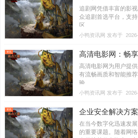
也.........
追剧网凭借丰富的影视
众追剧首选平台，支持
区。......
小鸭资讯网
发布于 2026-
高清电影网：畅
资讯
高清电影网为用户提供
有流畅画质和智能推荐
验。......
小鸭资讯网
发布于 2026-
企业安全解决方
资讯
在当今数字化迅速发展
的重要课题。随着网络