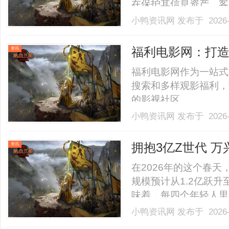
在保护其信息资产、客
此，制定有效的企业安
小鸭资讯网
发布于 2026-
全的重要性、面临的威
业提供切实可行的解决
福利电影网：打
资讯
仅.........
福利电影网作为一站式
搜索和多样观影福利，
的影视社区。......
小鸭资讯网
发布于 2026-
拥抱3亿Z世代 万兴
资讯
在2026年的这个春
规模预计从1.2亿跃
味着，每四个年轻人里
他们不仅是内容的消费
小鸭资讯网
发布于 2026-
到了这个信号。万兴剧