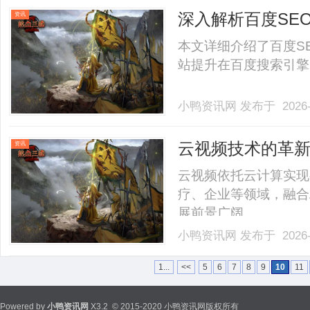
权运动”。万兴剧厂不是只
深入解析百度SE
资讯
本文详细介绍了百度S
站提升在百度搜索引擎中
小鸭资讯网
发布于 2026-
云视频技术的革
资讯
云视频依托云计算实现
疗、企业等领域，融合
展前景广阔。......
小鸭资讯网
发布于 2026-
1...
<<
5
6
7
8
9
10
11
Powered by
小鸭资讯网
X3.2
© 2015-2020 小鸭资讯网版权所有