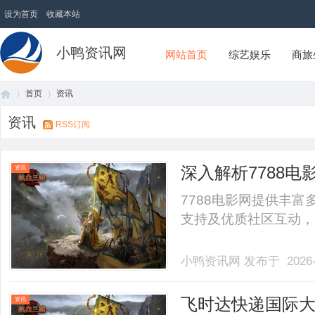
设为首页
收藏本站
小鸭资讯网
网站首页
综艺娱乐
商旅
首页
资讯
资讯
RSS订阅
首
›
›
深入解析7788
资讯
7788电影网提供丰
支持及优质社区互动，是
小鸭资讯网
发布于 2026-
页
飞时达快递国际
资讯