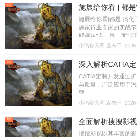
施展给你看 | 都
资讯
施展给你看|都是“搞化
施家行业专家的实战笔
解读从“点、线、面”层
零散的经验练成系统的
小鸭资讯网
发布于 2026-
化工和精细化工到底有
业逻辑、管控难度完全不一
深入解析CATI
资讯
CATIA定制开发通
与质量，广泛应用于汽
型。......
小鸭资讯网
发布于 2026-
全面解析搜搜影
资讯
搜搜影视以其丰富的影