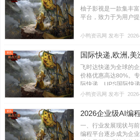
柚子影视是一款集丰富
平台，致力于为用户提供
小鸭资讯网
发布于 2026-
国际快递,欧洲,美洲
资讯
非洲.东南亚促销
飞时达快递为全球的企
价格优惠高达80%。专
际快递、UPS国际快
SAL、海运水陆路业务
小鸭资讯网
发布于 2026-
DHL、UPS、EMS
国际快递运输文件货物、欧洲
2026企业级AI
资讯
平台对比盘点
一、行业发展现状与前
编程平台逐步成为企业