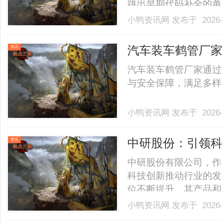
跳出早期代码补全的单
合多家权威机构发布的
小鸭资讯网
发布于 2026-
律与未来走向。中国信
度评测报告》《中国低代码平
汽车装车鹤管厂
资讯
障
汽车装车鹤管厂家通过
与安全保障，满足多样化
小鸭资讯网
发布于 2026-
中研股份：引领
资讯
中研股份有限公司，作
科技创新推动行业的发
位不断提升，其产品和
源、新材料、智能制造
小鸭资讯网
发布于 2026-
发展潜力。一、企业概