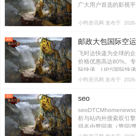
广大用户首选的影视平台
小鸭资讯网
发布于 2026-
邮政大包国际空运
资讯
大包不计尺寸按
飞时达快递为全球的企
价格优惠高达80%。专
际快递、UPS国际快
SAL、海运水陆路业
小鸭资讯网
发布于 2026-
1606630000英国170
澳大利亚1706.........
seo
资讯
seoDTCMhomenews
析与站内外搜索双引擎布局
排名由赞同率（赞同/
率的低赞回答可超越高