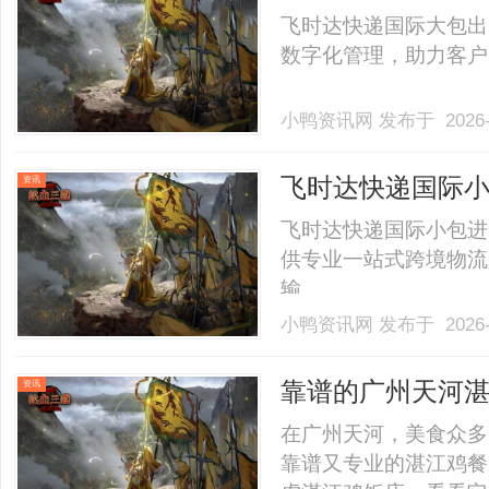
飞时达快递国际大包出
数字化管理，助力客户实
小鸭资讯网
发布于 2026-
飞时达快递国际
资讯
飞时达快递国际小包进
供专业一站式跨境物流
输。......
小鸭资讯网
发布于 2026-
靠谱的广州天河
资讯
在广州天河，美食众多
靠谱又专业的湛江鸡餐