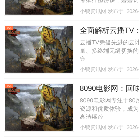
虎湛江鸡饭店，看看它
点唐虎虎湛江鸡饭店把
小鸭资讯网
发布于 2026-
调味，而是看鸡皮是否
唐虎虎先点白切”的第
全面解析云播TV
资讯
客.........
云播TV凭借先进的云
量、多终端无缝切换的
宠。......
小鸭资讯网
发布于 2026-
8090电影网：
资讯
8090电影网专注于8
资源和优质体验，成为
高清播放。......
小鸭资讯网
发布于 2026-