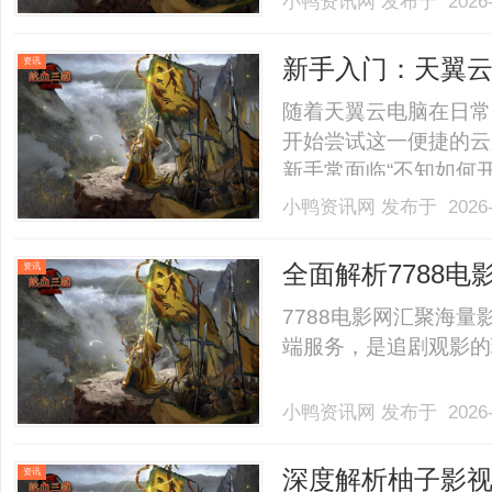
小鸭资讯网
发布于 2026-
800、回答数少于15的潜力
新手入门：天翼
资讯
随着天翼云电脑在日常
开始尝试这一便捷的云
新手常面临“不知如何
到客户端下载入口、登
小鸭资讯网
发布于 2026-
失。其实，天翼云电脑
用技巧，只要掌握核心步骤
全面解析7788
资讯
7788电影网汇聚海
端服务，是追剧观影的理
小鸭资讯网
发布于 2026-
深度解析柚子影
资讯