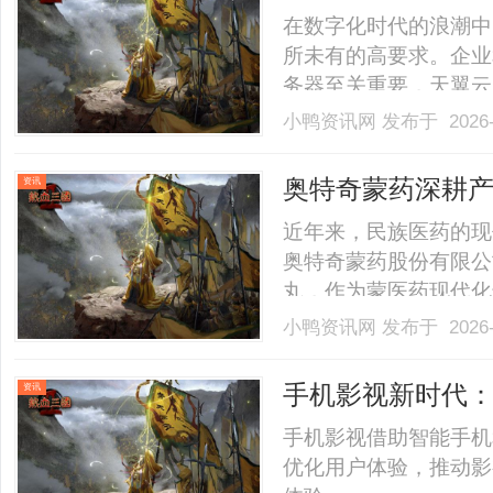
在数字化时代的浪潮中
所未有的高要求。企业
务器至关重要，天翼云
众多用户的首选。然而
小鸭资讯网
发布于 2026-
翼云服务器可能还不够
可或缺的作用。那么，
奥特奇蒙药深耕
资讯
下.........
近年来，民族医药的现
奥特奇蒙药股份有限公
丸，作为蒙医药现代化
界的广泛关注，成为诠
小鸭资讯网
发布于 2026-
2025年9月举办的
安神补心六味丸更是成为了焦
手机影视新时代
资讯
手机影视借助智能手机
优化用户体验，推动影