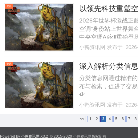
XavierRenard长期负责全
以领先科技重塑空
资讯
海信造”响彻全球
2026年世界杯激战正
空调”身份站上世界舞台
中央空调Ai家Ⅱ重磅
迁路径：从品牌出海，
小鸭资讯网
发布于 2026-
始终的，是海信中央空
气价值”。在“十五五”开局之年
深入解析分类信
资讯
分类信息网通过精准的
布与检索，促进了交易
化。......
小鸭资讯网
发布于 2026-
<<
1
2
3
4
5
6
7
8
Powered by
小鸭资讯网
X3.2
© 2015-2020 小鸭资讯网版权所有