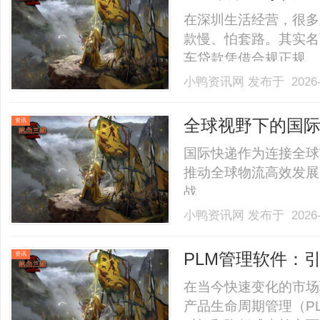
在深圳生活经营，很多
款慢、怕套路。其实名
车贷款凭借合规正规、
金缺口的核心选择，无
小鸭资讯网
发布于 2026-
产，急需用钱可联系雷经
十分全面，无论是小微企业
全球视野下的国
资讯
国际快递作为连接全球
推动全球物流高效发展
战。......
小鸭资讯网
发布于 2026-
PLM管理软件：
资讯
在当今快速变化的市场
产品生命周期管理（P