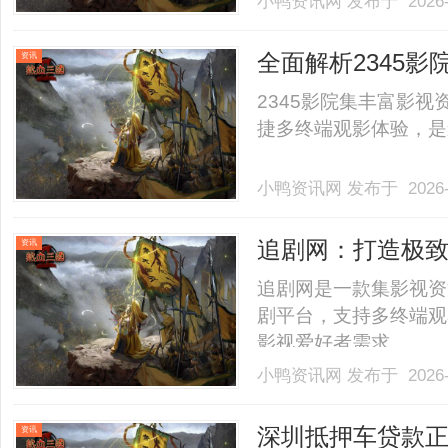
小鸭资讯网
发布于 2026-
恒泰达成了深度战略绑
伦股份持股51%控股运营
全面解析2345
资讯
2345影院集丰富影
捷多终端观影体验，是影
小鸭资讯网
发布于 2026-
追剧网：打造极
资讯
追剧网是一款集影视资
剧平台，支持多终端观
影视爱好者需求。......
小鸭资讯网
发布于 2026-
深圳抵押车贷款
资讯