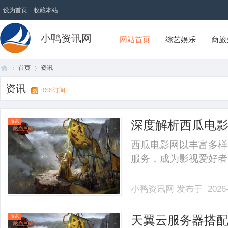
设为首页
收藏本站
小鸭资讯网
网站首页
综艺娱乐
商旅
首页
资讯
资讯
RSS订阅
首
›
›
深度解析西瓜电
资讯
西瓜电影网以丰富多样
服务，成为影视爱好者的
小鸭资讯网
发布于 2026-
页
天翼云服务器搭配
资讯