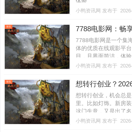
体验。......
小鸭资讯网
发布于 2026-
7788电影网：
资讯
7788电影网是一个
体的优质在线观影平台
目，且界面简洁，体验良好。
小鸭资讯网
发布于 2026-
想转行创业？20
资讯
略
想转行创业，机会总是
里。比如灯饰。新房装
这门生意，又是出了名
去，最后被积压的库存
小鸭资讯网
发布于 2026-
生意不能做，而是玩法