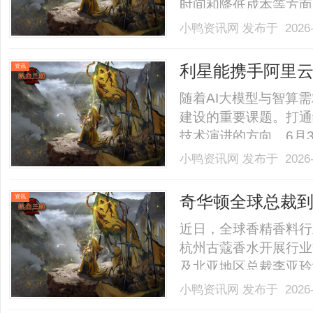
时间和降低成本等方面
关注和重视。PLM管
小鸭资讯网
发布于 2026-
更是推动产品创新和管
件？PLM管理软件，全称
利星能携手阿里云
资讯
元
随着AI大模型与智算
建设的重要课题。打通
技术演进的方向。6月3
磅首发“利星能星河分
小鸭资讯网
发布于 2026-
公司正式签署合作协议
智算与清洁能源协同的可持
奇华顿全球总裁到
资讯
近日，全球香精香料行业
杭州古蔻香水开展行业交
及北亚地区总裁李亚玲
势、产品创新、消费者
小鸭资讯网
发布于 2026-
进品牌直播间参与互动