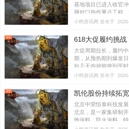
基地项目已进入收官冲
堰对口协作重点工程、
产基地预计年产值突破
小鸭资讯网
发布于 2026-
度最高的现代化啤酒生
合瓦的经典代表案例之一。
618大促履约挑
资讯
仓”危机？
大促周期拉长，履约中心
期，从预热期到爆发日
短几天内就能接到平时
订单洪峰是对仓储调度
小鸭资讯网
发布于 2026-
拣区域包裹堆积速度加
不罕见，一旦调度失当，就
凯伦股份持续拓宽
资讯
北京中荣恒泰科技发展
北京，是一家集研制开
饰涂料、防火涂料、特
善建筑安全一体化解决