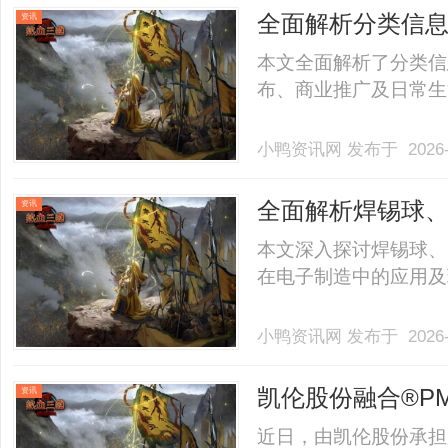
单品”转向“卖全屋灯饰方案
全面解析分类信
资讯
本文全面解析了分类信
布、商业推广及日常生活
小鸭资讯网
发布于 2026-
全面解析焊锡球、
资讯
造中的应用与优
本文深入探讨焊锡球、
在电子制造中的应用及环
小鸭资讯网
发布于 2026-
凯伦股份融合®P
资讯
近日，由凯伦股份承担